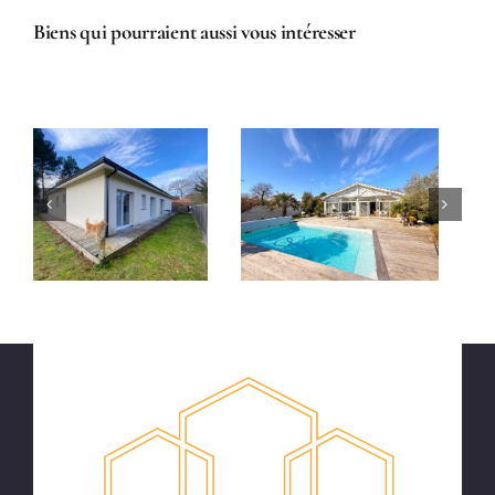
Biens qui pourraient aussi vous intéresser
Maison T4
Maison T5
récente avec
récente de
piscine et
plain-pied à
jardin à
vendre à
vendre à
Gujan-
Gujan-
Mestras